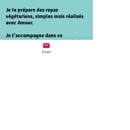
Je te prépare des repas
végétariens, simples mais réalisés
avec Amour.
Je t’accompagne dans ce
cheminement intérieur et je t'offre
des clés pour t’aider à te centrer au
Email
quotidien, à t’aimer, à aimer la Vie !
275 €
Prix :
par personne,
incluant l'hébergement 3 jours / 2
nuits en chambre à partager (2
personnes par chambre), les repas
végétariens (2 petits déjeuners,
3 déjeuners, 2 dîners), les activités
et matériel nécessaire.
Groupe limité à 6 personnes