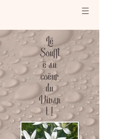
Le
Souffl
e au
coeur
du
Vivan
t !