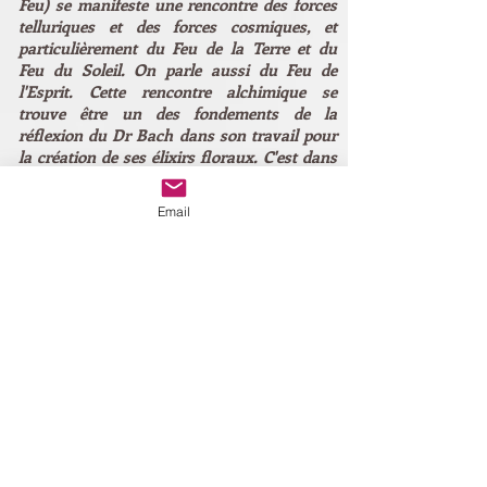
Feu) se manifeste une rencontre des forces
telluriques et des forces cosmiques, et
particulièrement du Feu de la Terre et du
Feu du Soleil. On parle aussi du Feu de
l'Esprit. Cette rencontre alchimique se
trouve être un des fondements de la
réflexion du Dr Bach dans son travail pour
la création de ses élixirs floraux. C'est dans
cette attitude baignée d'Alchimie, imprégnée
par les principes de la Biodynamie, qu'on été
Email
réalisés les élixirs floraux Vallespir". Marc
Lachèvre
Pour en savoir plus, je vous invite à
découvrir le site des Elixirs Floraux
Vall'Espir :
www.elixirs-vallespir.com
J'ai à coeur de vous proposer dorénavant
ces essences florales de haute qualité
vibratoire.